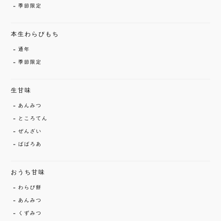
季節限定
本生わらびもち
通年
季節限定
生甘味
あんみつ
ところてん
ぜんざい
ばばろあ
おうち甘味
わらび餅
あんみつ
くずみつ