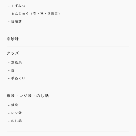
くずみつ
まんじゅう（春・秋・冬限定）
琥珀糖
京珍味
グッズ
京絵馬
器
手ぬぐい
紙袋・レジ袋・のし紙
紙袋
レジ袋
のし紙