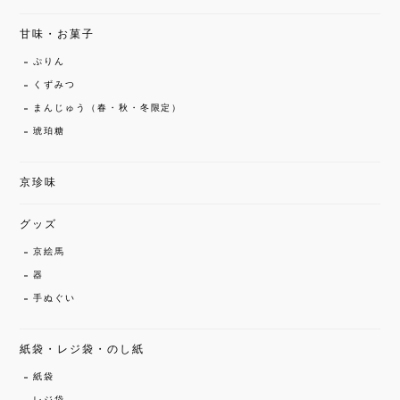
甘味・お菓子
ぷりん
くずみつ
まんじゅう（春・秋・冬限定）
琥珀糖
京珍味
グッズ
京絵馬
器
手ぬぐい
紙袋・レジ袋・のし紙
紙袋