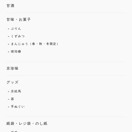
甘酒
甘味・お菓子
ぷりん
くずみつ
まんじゅう（春・秋・冬限定）
琥珀糖
京珍味
グッズ
京絵馬
器
手ぬぐい
紙袋・レジ袋・のし紙