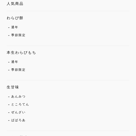
人気商品
わらび餅
通年
季節限定
本生わらびもち
通年
季節限定
生甘味
あんみつ
ところてん
ぜんざい
ばばろあ