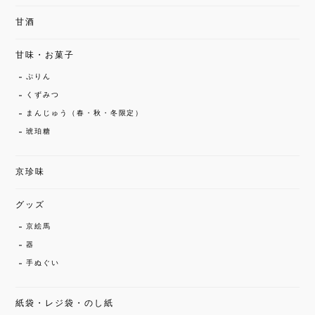
甘酒
甘味・お菓子
ぷりん
くずみつ
まんじゅう（春・秋・冬限定）
琥珀糖
京珍味
グッズ
京絵馬
器
手ぬぐい
紙袋・レジ袋・のし紙