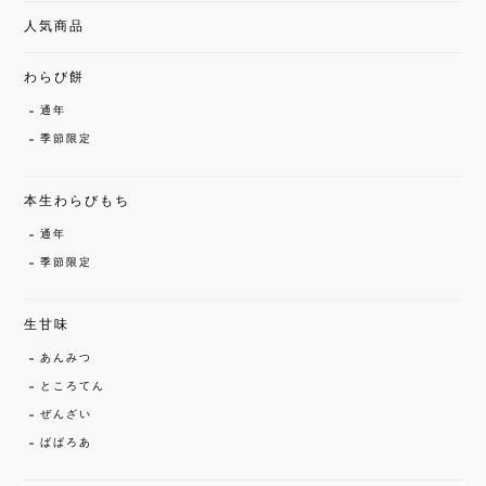
人気商品
わらび餅
通年
季節限定
本生わらびもち
通年
季節限定
生甘味
あんみつ
ところてん
ぜんざい
ばばろあ