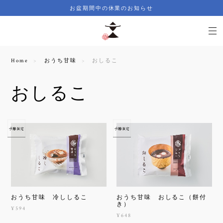
お盆期間中の休業のお知らせ
Home
おうち甘味
おしるこ
おしるこ
おうち甘味 冷ししるこ
おうち甘味 おしるこ（餅付
き）
¥594
¥648