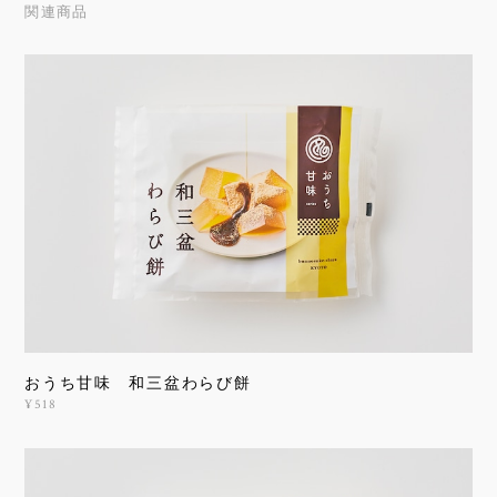
関連商品
おうち甘味 和三盆わらび餅
¥518