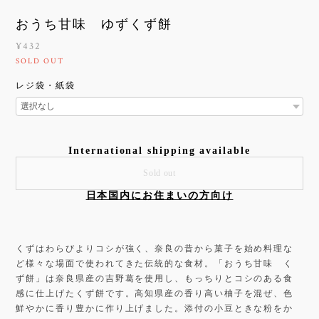
おうち甘味 ゆずくず餅
¥432
SOLD OUT
レジ袋・紙袋
International shipping available
Sold out
日本国内にお住まいの方向け
くずはわらびよりコシが強く、奈良の昔から菓子を始め料理な
ど様々な場面で使われてきた伝統的な食材。「おうち甘味 く
ず餅」は奈良県産の吉野葛を使用し、もっちりとコシのある食
感に仕上げたくず餅です。高知県産の香り高い柚子を混ぜ、色
鮮やかに香り豊かに作り上げました。添付の小豆ときな粉をか