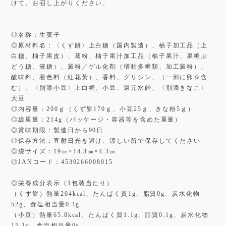
けて、お召し上がりください。
◎名称：生菓子
◎原材料名：〈くず餅〉上白糖（国内製造）、柚子加工品（上
白糖、柚子果皮）、葛粉、柚子果汁加工品（柚子果汁、果糖ぶ
どう糖、液糖）、澱粉／ゲル化剤（増粘多糖類、加工澱粉）、
酸味料、着色料（紅花黃）、香料、グリシン、（一部に卵を含
む）、〈別添小豆〉上白糖、小豆、還元水飴、〈別添きなこ〉
大豆
◎内容量：200ｇ（くず餅170ｇ、小豆25ｇ、きな粉5ｇ）
◎総重量：214g（パッケージ・容器等を含めた重量）
◎賞味期限：製造日から90日
◎保存方法：直射日光を避け、涼しい所で保存してください
◎袋サイズ：19㎝×14.3㎝×4.3㎝
◎JANコード：4530266008015
◎栄養成分表示（1包装当たり）
（くず餅）熱量204kcal、たんぱく質1g、脂質0g、炭水化物
52g、食塩相当量0.1g
（小豆）熱量65.8kcal、たんぱく質1.1g、脂質0.1g、炭水化物
15.1g、食塩相当量0g