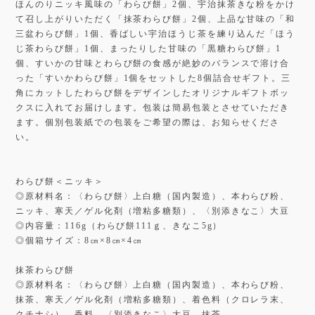
ほんのりニッキ風味の「わらび餅」2個、宇治抹茶きな粉をかけ
て召し上がりいただく「抹茶わらび餅」2個、上品な甘味の「和
三盆わらび餅」1個、香ばしい宇治ほうじ茶を練り込んだ「ほう
じ茶わらび餅」1個、まったりした甘味の「黒糖わらび餅」1
個、すいかの甘味とわらび餅の食感が絶妙のバランスで溶け合
った「すいかわらび餅」1個をセットした8個詰合せギフト。三
角にカットしたわらび餅をデザインしたオリジナルギフトボッ
クスに入れてお届けします。包装は簡易包装とさせていただき
ます。個別包装紙での包装をご希望の際は、お知らせくださ
い。
わらび餅＜ニッキ＞
◎原材料名：〈わらび餅〉上白糖（国内製造）、本わらび粉、
ニッキ、寒天／ゲル化剤（増粘多糖類）、〈別添きなこ〉大豆
◎内容量：116g（わらび餅111ｇ、きなこ5g）
◎個箱サイズ：8㎝×8㎝×4㎝
抹茶わらび餅
◎原材料名：〈わらび餅〉上白糖（国内製造）、本わらび粉、
抹茶、寒天／ゲル化剤（増粘多糖類）、着色料（クロレラ末、
クチナシ）、香料、〈別添きなこ〉大豆、抹茶