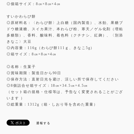
◎個箱サイズ：8㎝×8㎝×4㎝
すいかわらび餅
◎原材料名：〈わらび餅〉上白糖（国内製造）、水飴、果糖ブ
ドウ糖液糖、スイカ果汁、本わらび粉、寒天／ゲル化剤（増粘
多糖類）、香料、酸味料、着色料（クチナシ、紅麹）、〈別添
きなこ〉大豆
◎内容量：116g（わらび餅111ｇ、きなこ5g）
◎箱サイズ：8㎝×8㎝×4㎝
◎名称：生菓子
◎賞味期限：製造日から90日
◎保存方法：直射日光を避け、涼しい所で保存してください
◎8個詰合せ箱サイズ：18㎝×34.5㎝×4.5㎝
（セット箱の規格・仕様等は、予告なく変更されることがござ
います ）
◎総重量：1312g（箱・しおり等を含めた重量）
通報する