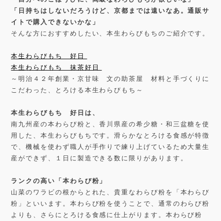
「日持ちはしないだろうけど、京都までは遠いなあ。通販サ
イトで購入できないかな」
そんな方におすすめしたい、本生わらびもちのご紹介です。
本生わらびもち 好日
本生わらびもち 抹茶好日
～明治４２年創業・京甘味 文の助茶屋 材料と手づくりに
こだわった、とろける本生わらびもち～
本生わらびもち 好日は、
南九州産の本わらび粉と、香川県産の希少糖・和三盆糖を使
用した、本生わらびもちです。滑らかなとろける食感が特徴
で、機械を使わず職人が手作りで練り上げているため大量生
産ができず、１日に製造できる数に限りがあります。
ランクの高い「本わらび粉
」
山菜のワラビの根からとれた、貴重なわらび粉を「本わらび
粉」といいます。本わらび粉を使うことで、通常のわらび粉
よりも、さらにとろける食感に仕上がります。本わらび粉