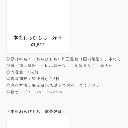
◎原材料名：〈わらびもち〉和三盆糖（国内製造）、本わら
び粉／加工澱粉、トレハロース、〈別添きなこ〉黒大豆
◎内容量：1人前
◎賞味期限：製造日から5日
◎保存方法：要冷蔵10℃以下で保存してください
◎箱サイズ：12㎝×12㎝×6㎝
「本生わらびもち 抹茶好日」