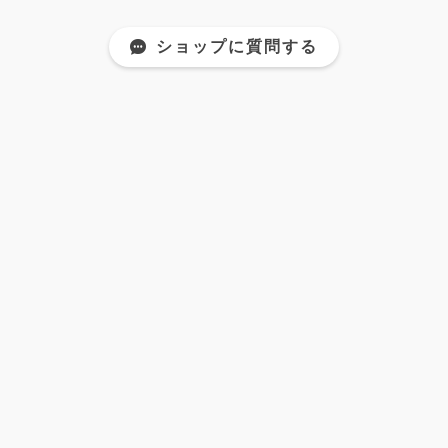
ショップに質問する
京甘味 文の助茶屋
About BUNNOSUKE-CHAYA